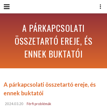
A PÁRKAPCSOLATI
ÖSSZETARTÓ EREJE, ÉS
ENNEK BUKTATÓI
A párkapcsolati összetartó ereje, és
ennek buktatói
2024.03.20
Férfi problémák