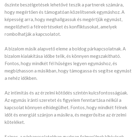
őszinte beszélgetések lehetővé teszik a partnerek számára,
hogy megértően és támogatóan közelítsenek egymáshoz. A
képesség arra, hogy meghallgassuk és megértjük egymást,
megelőzheti a félreértéseket és konfliktusokat, amelyek
rombolhatják a kapcsolatot.
A bizalom másik alapvető eleme a boldog párkapcsolatnak. A
bizalom kialakítása időbe telik, és könnyen megszakítható.
Fontos, hogy mindkét fél hűséges legyen egymáshoz, és
megbízhasson a másikban, hogy támogassa és segítse egymást
a nehéz időkben.
Az intimitás és az érzelmi kötődés szintén kulcsfontosságúak.
Az egymás iránti szeretet és figyelem fenntartása nélkül a
kapcsolat könnyen elhidegülhet. Fontos, hogy mindkét félnek
időt és energiát szánjon a másikra, és megerősítse az érzelmi
köteléket.
Sajnos, a párkapcsolatokban gyakran felmerülnek kihívások,