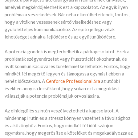
amelyek megkérdőjelezhetik ezt a kapcsolatot. Az egyik ilyen
probléma a veszekedések. Bár néha elkerülhetetlenek, fontos,
hogy a viták ne vezessenek sértő viselkedéshez vagy
gyűlöletteljes kommunikációhoz. Az építő jellegű viták
lehetőséget adnak a fejlődésre és az együttműködésre.
A potencia gondok is megterhelhetik a párkapcsolatot. Ezek a
problémák szégyenérzetet vagy frusztrációt okozhatnak, de
nyílt kommunikációval és türelemmel kezelhetők. Fontos, hogy
mindkét fél megértő legyen és támogassa egymást ebben a
nehéz időszakban. A
Cenforce Professional ára
az utóbbi
években annyira lecsökkent, hogy sokan ezt a megoldást
választják a potencia problémájuk orvoslására.
Az elhidegülés szintén veszélyeztetheti a kapcsolatot. A
mindennapi rutin és a stressz könnyen vezethet a távolsághoz
és a közönyhöz. Fontos, hogy mindkét fél időt szánjon
egymásra, hogy megerősítse a köteléket és megakadályozza az