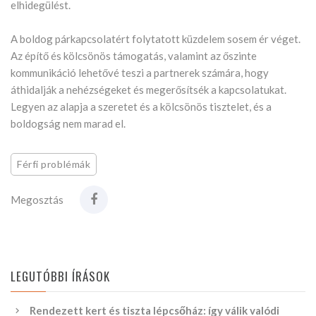
elhidegülést.
A boldog párkapcsolatért folytatott küzdelem sosem ér véget.
Az építő és kölcsönös támogatás, valamint az őszinte
kommunikáció lehetővé teszi a partnerek számára, hogy
áthidalják a nehézségeket és megerősítsék a kapcsolatukat.
Legyen az alapja a szeretet és a kölcsönös tisztelet, és a
boldogság nem marad el.
Férfi problémák
Megosztás
LEGUTÓBBI ÍRÁSOK
Rendezett kert és tiszta lépcsőház: így válik valódi