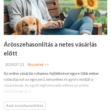
Árösszehasonlítás a netes vásárlás
előtt
2024.07.11
Részletek >>
Az online vásárlás rohamos fejlődésével egyre több ember
választja ezt az egyszerű, kényelmes és gyors módját a
vásárlásnak. Az egyik legfontosabb előnye az online
vásárlásnak az á ...
Árak összehasonlítása