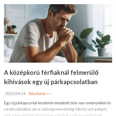
A középkorú férfiaknál felmerülő
kihívások egy új párkapcsolatban
2025.04.14
Részletek >>
Egy új párkapcsolat kezdetén mindenki tele van reményekkel és
várakozásokkal, ám a valóság nem mindig tükrözi azt a képet,
amit elképzeltünk. Különösen a férfiak számára rejthetnek ...