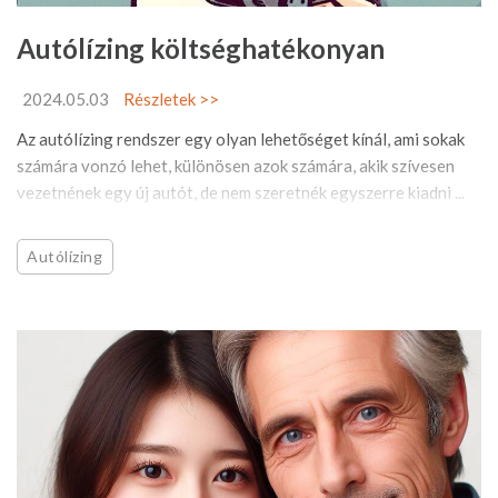
Autólízing költséghatékonyan
2024.05.03
Részletek >>
Az autólízing rendszer egy olyan lehetőséget kínál, ami sokak
számára vonzó lehet, különösen azok számára, akik szívesen
vezetnének egy új autót, de nem szeretnék egyszerre kiadni ...
Autólízing