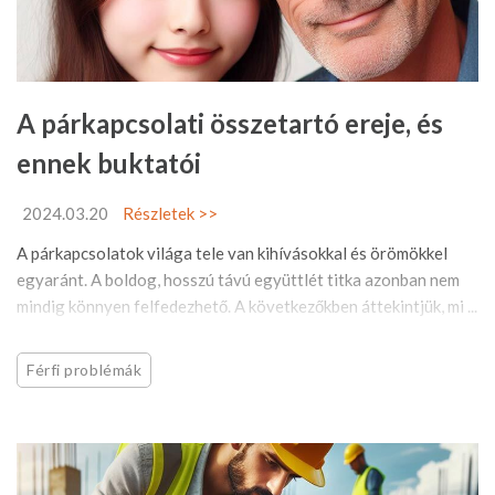
A párkapcsolati összetartó ereje, és
ennek buktatói
2024.03.20
Részletek >>
A párkapcsolatok világa tele van kihívásokkal és örömökkel
egyaránt. A boldog, hosszú távú együttlét titka azonban nem
mindig könnyen felfedezhető. A következőkben áttekintjük, mi ...
Férfi problémák