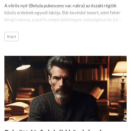
A vörös nyír (Betula pubescens var. rubra) az északi régiók
hűvös erdeinek egyedi lakója. Bár kevésbé ismert, mint fehér
kérgű rokona, a nyírfa, mégis különleges szépségével és tul ...
Kert