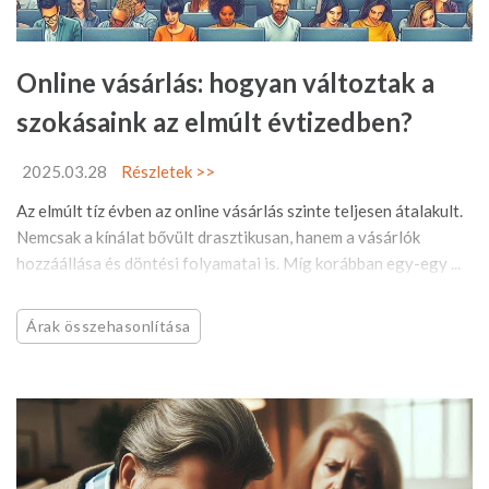
Online vásárlás: hogyan változtak a
szokásaink az elmúlt évtizedben?
2025.03.28
Részletek >>
Az elmúlt tíz évben az online vásárlás szinte teljesen átalakult.
Nemcsak a kínálat bővült drasztikusan, hanem a vásárlók
hozzáállása és döntési folyamatai is. Míg korábban egy-egy ...
Árak összehasonlítása