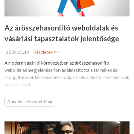
Az árösszehasonlító weboldalak és
vásárlási tapasztalatok jelentősége
2024.11.19
Részletek >>
A modern vásárlói környezetben az árösszehasonlító
weboldalak megjelenése forradalmasította a termékek és
szolgáltatások keresésének módját. Ezek a platformok nemcsak
egyszerűsítik ...
Árak összehasonlítása