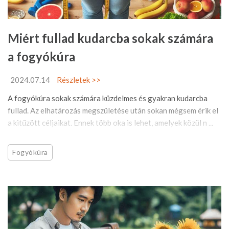
Miért fullad kudarcba sokak számára
a fogyókúra
2024.07.14
Részletek >>
A fogyókúra sokak számára küzdelmes és gyakran kudarcba
fullad. Az elhatározás megszületése után sokan mégsem érik el
a kitűzött céljaikat. Ennek több oka is lehet, amelyek közül n ...
Fogyókúra