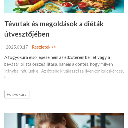
Tévutak és megoldások a diéták
útvesztőjében
2025.08.17
Részletek >>
A fogyókúra első lépése nem az edzőterem bérlet vagy a
bevásárlólista összeállítása, hanem a döntés, hogy milyen
irányba indulunk el. Az étrend kiválasztása ilyenkor kulcskérdés,
h ...
Fogyókúra