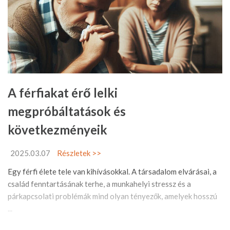
A férfiakat érő lelki
megpróbáltatások és
következményeik
2025.03.07
Részletek >>
Egy férfi élete tele van kihívásokkal. A társadalom elvárásai, a
család fenntartásának terhe, a munkahelyi stressz és a
párkapcsolati problémák mind olyan tényezők, amelyek hosszú
...