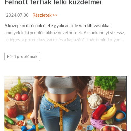
Felnőtt férfiak lelki küzdelmei
2024.07.30
Részletek >>
A középkorú férfiak élete gyakran tele van kihívásokkal,
amelyek lelki problémákhoz vezethetnek. A munkahelyi stressz,
a kiégés, a potenciazavarok és a kapuzárási pánik mind olyan ...
Férfi problémák