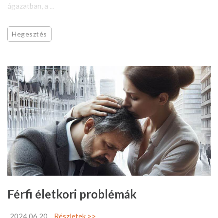
ágazatban, a ...
Hegesztés
Férfi életkori problémák
2024.06.20
Részletek >>