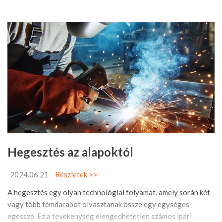
Hegesztés az alapoktól
2024.06.21
Részletek >>
A hegesztés egy olyan technológiai folyamat, amely során két
vagy több fémdarabot olvasztanak össze egy egységes
egésszé. Ez a tevékenység elengedhetetlen számos ipari