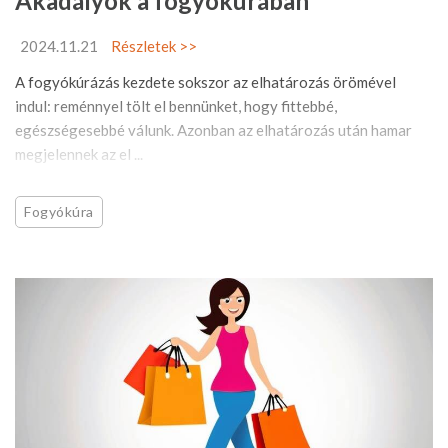
Akadályok a fogyókúrában
2024.11.21
Részletek >>
A fogyókúrázás kezdete sokszor az elhatározás örömével
indul: reménnyel tölt el bennünket, hogy fittebbé,
egészségesebbé válunk. Azonban az elhatározás után hamar
megjelennek az el ...
Fogyókúra