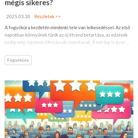
mégis sikeres?
2025.03.30
Részletek >>
A fogyókúra kezdetén mindenki tele van lelkesedéssel. Az első
napokban könnyűnek tűnik az új étrend betartása, az edzések
pedig még izgalmas kihívásnak számítanak. A mérleg is gyor ...
Fogyókúra