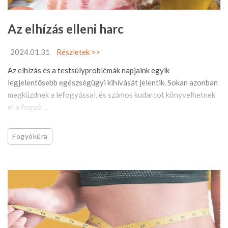
Az elhízás elleni harc
2024.01.31
Részletek >>
Az elhízás és a testsúlyproblémák napjaink egyik
legjelentősebb egészségügyi kihívását jelentik. Sokan azonban
megküzdnek a lefogyással, és számos kudarcot könyvelhetnek
el a fogyó ...
Fogyókúra