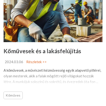
Kőművesek és a lakásfelújítás
2024.03.06
Részletek >>
A kőművesek, a művészeti kézművesség egyik alapvető pillérei,
olyan mesterek, akik a falak mögött rejlő világokat hozzák
létre. A munkájuk sokszínű és sokrétű, és évezredek óta fon ...
Kőműves