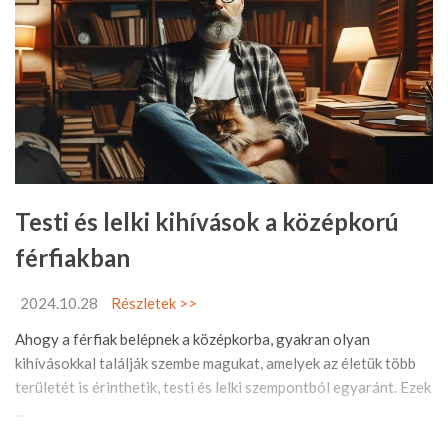
Testi és lelki kihívások a középkorú
férfiakban
2024.10.28
Részletek >>
Ahogy a férfiak belépnek a középkorba, gyakran olyan
kihívásokkal találják szembe magukat, amelyek az életük több
területét is érinthetik, testi és lelki szempontból egyaránt. Ezek
...