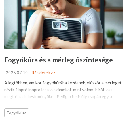
Fogyókúra és a mérleg őszintesége
2025.07.10
Részletek >>
A legtöbben, amikor fogyókúrába kezdenek, először a mérleget
nézik. Napról napra lesik a számokat, mint valami bírót, aki
megítéli a teljesítményüket. Pedig a testsúly csupán egy a ...
Fogyókúra