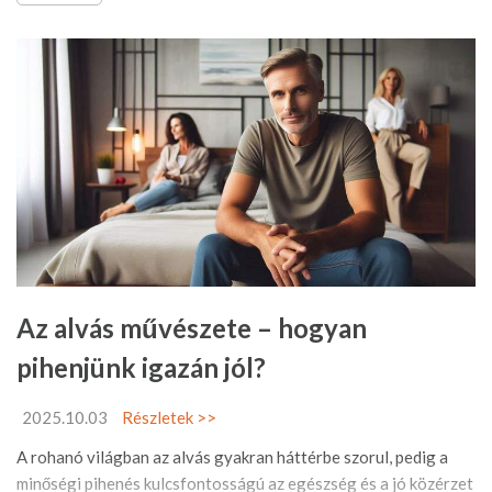
Az alvás művészete – hogyan
pihenjünk igazán jól?
2025.10.03
Részletek >>
A rohanó világban az alvás gyakran háttérbe szorul, pedig a
minőségi pihenés kulcsfontosságú az egészség és a jó közérzet