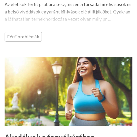
Az élet sok férfit próbára tesz, hiszen a társadalmi elvárások és
a belső vívódások egyaránt kihívások elé állítják őket. Gyakran
a láthatatlan terhek hordozása vezet olyan mély pr ...
Férfi problémák