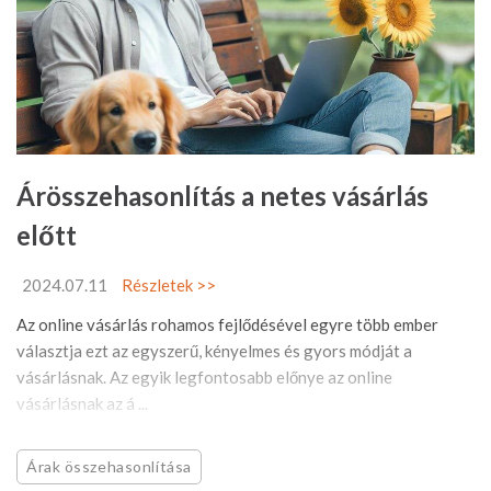
Árösszehasonlítás a netes vásárlás
előtt
2024.07.11
Részletek >>
Az online vásárlás rohamos fejlődésével egyre több ember
választja ezt az egyszerű, kényelmes és gyors módját a
vásárlásnak. Az egyik legfontosabb előnye az online
vásárlásnak az á ...
Árak összehasonlítása