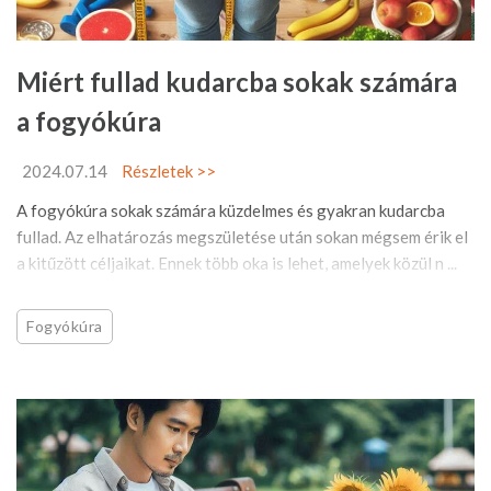
Miért fullad kudarcba sokak számára
a fogyókúra
2024.07.14
Részletek >>
A fogyókúra sokak számára küzdelmes és gyakran kudarcba
fullad. Az elhatározás megszületése után sokan mégsem érik el
a kitűzött céljaikat. Ennek több oka is lehet, amelyek közül n ...
Fogyókúra