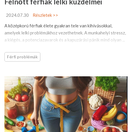
Felnőtt férfiak lelki küzdelmei
2024.07.30
Részletek >>
A középkorú férfiak élete gyakran tele van kihívásokkal,
amelyek lelki problémákhoz vezethetnek. A munkahelyi stressz,
a kiégés, a potenciazavarok és a kapuzárási pánik mind olyan ...
Férfi problémák