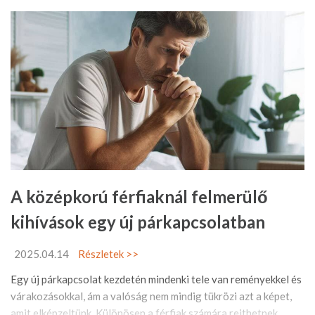
A középkorú férfiaknál felmerülő
kihívások egy új párkapcsolatban
2025.04.14
Részletek >>
Egy új párkapcsolat kezdetén mindenki tele van reményekkel és
várakozásokkal, ám a valóság nem mindig tükrözi azt a képet,
amit elképzeltünk. Különösen a férfiak számára rejthetnek ...