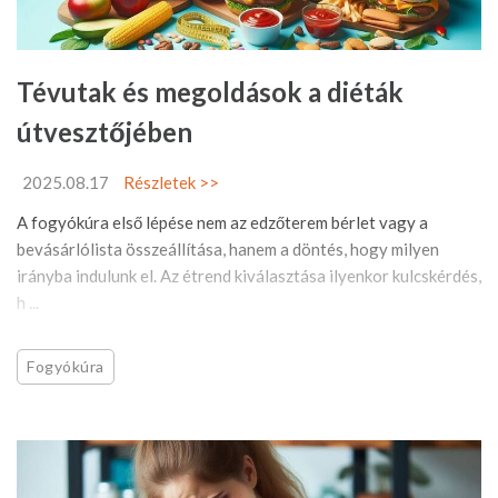
Tévutak és megoldások a diéták
útvesztőjében
2025.08.17
Részletek >>
A fogyókúra első lépése nem az edzőterem bérlet vagy a
bevásárlólista összeállítása, hanem a döntés, hogy milyen
irányba indulunk el. Az étrend kiválasztása ilyenkor kulcskérdés,
h ...
Fogyókúra