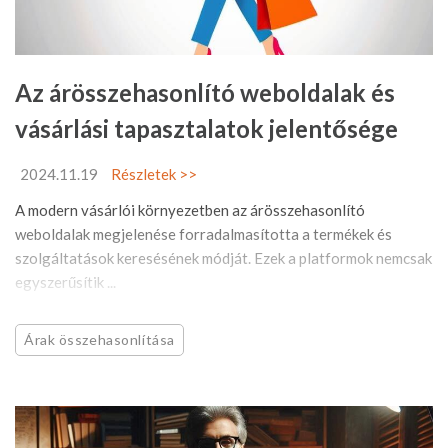
Az árösszehasonlító weboldalak és
vásárlási tapasztalatok jelentősége
2024.11.19
Részletek >>
A modern vásárlói környezetben az árösszehasonlító
weboldalak megjelenése forradalmasította a termékek és
szolgáltatások keresésének módját. Ezek a platformok nemcsak
egyszerűsítik ...
Árak összehasonlítása