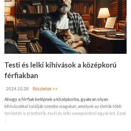
Testi és lelki kihívások a középkorú
férfiakban
2024.10.28
Részletek >>
Ahogy a férfiak belépnek a középkorba, gyakran olyan
kihívásokkal találják szembe magukat, amelyek az életük több
területét is érinthetik, testi és lelki szempontból egyaránt. Ezek
...