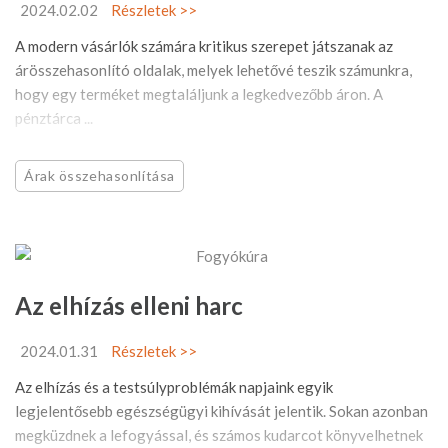
2024.02.02
Részletek >>
A modern vásárlók számára kritikus szerepet játszanak az
árösszehasonlító oldalak, melyek lehetővé teszik számunkra,
hogy egy terméket megtaláljunk a legkedvezőbb áron. A
pénztárca ...
Árak összehasonlítása
Az elhízás elleni harc
2024.01.31
Részletek >>
Az elhízás és a testsúlyproblémák napjaink egyik
legjelentősebb egészségügyi kihívását jelentik. Sokan azonban
megküzdnek a lefogyással, és számos kudarcot könyvelhetnek