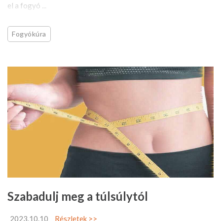
el a fogyó ...
Fogyókúra
Szabadulj meg a túlsúlytól
2023.10.10
Részletek >>