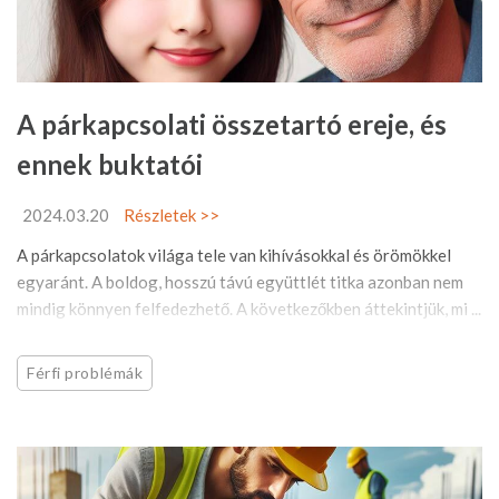
A párkapcsolati összetartó ereje, és
ennek buktatói
2024.03.20
Részletek >>
A párkapcsolatok világa tele van kihívásokkal és örömökkel
egyaránt. A boldog, hosszú távú együttlét titka azonban nem
mindig könnyen felfedezhető. A következőkben áttekintjük, mi ...
Férfi problémák