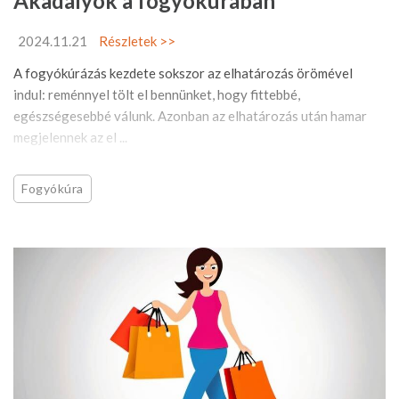
Akadályok a fogyókúrában
2024.11.21
Részletek >>
A fogyókúrázás kezdete sokszor az elhatározás örömével
indul: reménnyel tölt el bennünket, hogy fittebbé,
egészségesebbé válunk. Azonban az elhatározás után hamar
megjelennek az el ...
Fogyókúra