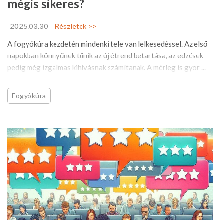
mégis sikeres?
2025.03.30
Részletek >>
A fogyókúra kezdetén mindenki tele van lelkesedéssel. Az első
napokban könnyűnek tűnik az új étrend betartása, az edzések
pedig még izgalmas kihívásnak számítanak. A mérleg is gyor ...
Fogyókúra