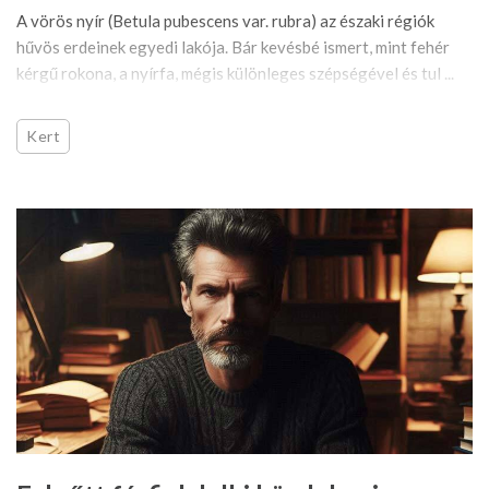
A vörös nyír (Betula pubescens var. rubra) az északi régiók
hűvös erdeinek egyedi lakója. Bár kevésbé ismert, mint fehér
kérgű rokona, a nyírfa, mégis különleges szépségével és tul ...
Kert