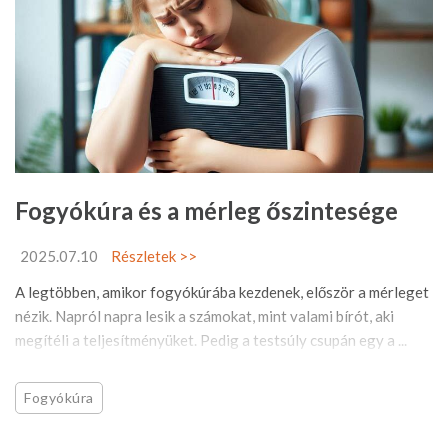
Fogyókúra és a mérleg őszintesége
2025.07.10
Részletek >>
A legtöbben, amikor fogyókúrába kezdenek, először a mérleget
nézik. Napról napra lesik a számokat, mint valami bírót, aki
megítéli a teljesítményüket. Pedig a testsúly csupán egy a ...
Fogyókúra