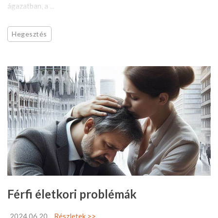
ágazatban, a ...
Hegesztés
Férfi életkori problémák
2024.06.20
Részletek >>