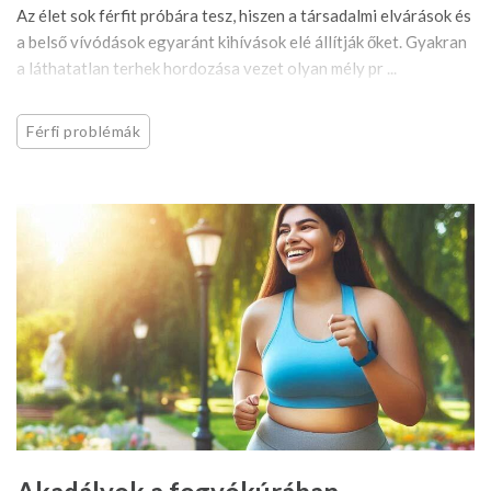
Az élet sok férfit próbára tesz, hiszen a társadalmi elvárások és
a belső vívódások egyaránt kihívások elé állítják őket. Gyakran
a láthatatlan terhek hordozása vezet olyan mély pr ...
Férfi problémák