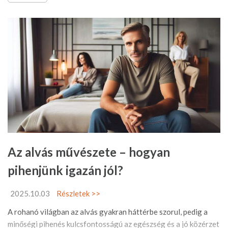
Az alvás művészete – hogyan
pihenjünk igazán jól?
2025.10.03
Részletek >>
A rohanó világban az alvás gyakran háttérbe szorul, pedig a
minőségi pihenés kulcsfontosságú az egészség és a jó közérzet