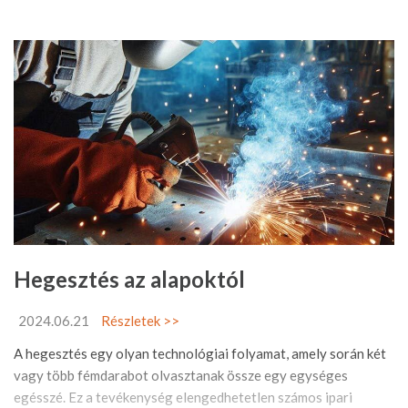
Hegesztés az alapoktól
2024.06.21
Részletek >>
A hegesztés egy olyan technológiai folyamat, amely során két
vagy több fémdarabot olvasztanak össze egy egységes
egésszé. Ez a tevékenység elengedhetetlen számos ipari