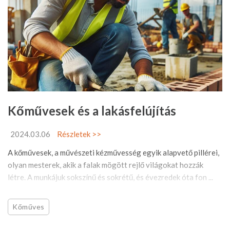
Kőművesek és a lakásfelújítás
2024.03.06
Részletek >>
A kőművesek, a művészeti kézművesség egyik alapvető pillérei,
olyan mesterek, akik a falak mögött rejlő világokat hozzák
létre. A munkájuk sokszínű és sokrétű, és évezredek óta fon ...
Kőműves