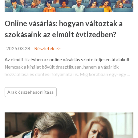
Online vásárlás: hogyan változtak a
szokásaink az elmúlt évtizedben?
2025.03.28
Részletek >>
Az elmúlt tíz évben az online vásárlás szinte teljesen átalakult.
Nemcsak a kínálat bővült drasztikusan, hanem a vásárlók
hozzáállása és döntési folyamatai is. Míg korábban egy-egy ...
Árak összehasonlítása