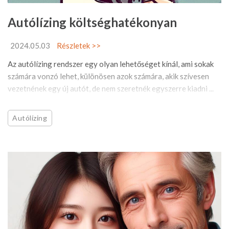
Autólízing költséghatékonyan
2024.05.03
Részletek >>
Az autólízing rendszer egy olyan lehetőséget kínál, ami sokak
számára vonzó lehet, különösen azok számára, akik szívesen
vezetnének egy új autót, de nem szeretnék egyszerre kiadni ...
Autólízing