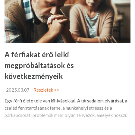
A férfiakat érő lelki
megpróbáltatások és
következményeik
2025.03.07
Részletek >>
Egy férfi élete tele van kihívásokkal. A társadalom elvárásai, a
család fenntartásának terhe, a munkahelyi stressz és a
párkapcsolati problémák mind olyan tényezők, amelyek hosszú
...