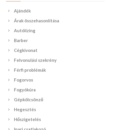
Ajándék
Árak összehasonlítása
Autólízing
Barber
Cégkivonat
Felvonulási szekrény
Férfi problémák
Fogorvos
Fogyókúra
Gépkölcsönző
Hegesztés
Hőszigetelés
Ipari csatlakozó