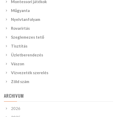
Montessori játékok
Műgyanta
Nyelvtanfolyam
Rovarirtás
Szeglemezes tető
Tisztítás
Üzletberendezés
Vászon
Vízvezeték szerelés
Zöld szám
ARCHIVUM
2026