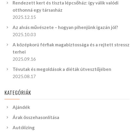
Rendezett kert és tiszta lépcsőház: így válik valódi
otthonná egy társasház
2025.12.15
Az alvás művészete – hogyan pihenjünk igazán jól?
2025.10.03
A középkorú férfiak magabiztossága és a rejtett stressz
terhei
2025.09.16
Tévutak és megoldások a diéták útvesztőjében
2025.08.17
KATEGÓRIÁK
Ajándék
Árak összehasonlítása
Autólízing