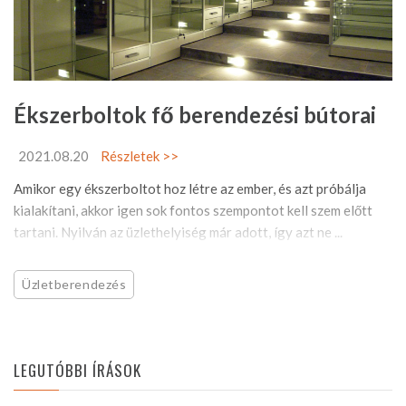
Ékszerboltok fő berendezési bútorai
2021.08.20
Részletek >>
Amikor egy ékszerboltot hoz létre az ember, és azt próbálja
kialakítani, akkor igen sok fontos szempontot kell szem előtt
tartani. Nyilván az üzlethelyiség már adott, így azt ne ...
Üzletberendezés
LEGUTÓBBI ÍRÁSOK