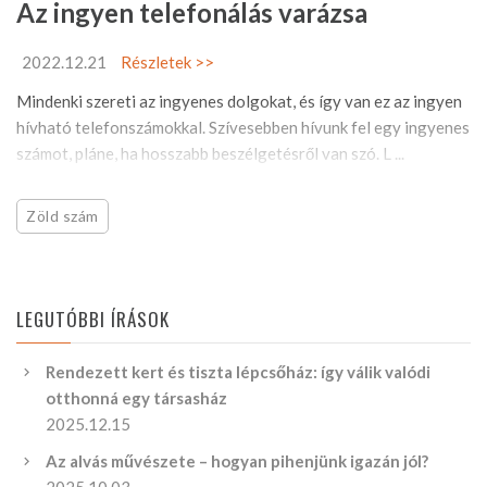
Az ingyen telefonálás varázsa
2022.12.21
Részletek >>
Mindenki szereti az ingyenes dolgokat, és így van ez az ingyen
hívható telefonszámokkal. Szívesebben hívunk fel egy ingyenes
számot, pláne, ha hosszabb beszélgetésről van szó. L ...
Zöld szám
LEGUTÓBBI ÍRÁSOK
Rendezett kert és tiszta lépcsőház: így válik valódi
otthonná egy társasház
2025.12.15
Az alvás művészete – hogyan pihenjünk igazán jól?
2025.10.03