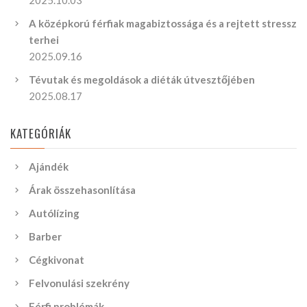
A középkorú férfiak magabiztossága és a rejtett stressz
terhei
2025.09.16
Tévutak és megoldások a diéták útvesztőjében
2025.08.17
KATEGÓRIÁK
Ajándék
Árak összehasonlítása
Autólízing
Barber
Cégkivonat
Felvonulási szekrény
Férfi problémák