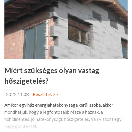
Miért szükséges olyan vastag
hőszigetelés?
2022.11.08
Részletek >>
Amikor egy ház energiahatékonysága kerül szóba, akkor
mondhatjuk, hogy a legfontosabb része a háznak, a
hőhídmentes, jó hatékonyságú hőszigetelés. Van viszont egy
nagy gond ezzel. ...