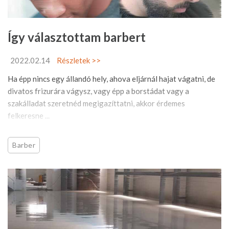
Így választottam barbert
2022.02.14
Részletek >>
Ha épp nincs egy állandó hely, ahova eljárnál hajat vágatni, de
divatos frizurára vágysz, vagy épp a borstádat vagy a
szakálladat szeretnéd megigazíttatni, akkor érdemes
felkeresne ...
Barber