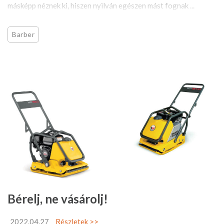
másképp néznek ki, hiszen nyilván egészen mást fognak ...
Barber
Bérelj, ne vásárolj!
2022.04.27
Részletek >>