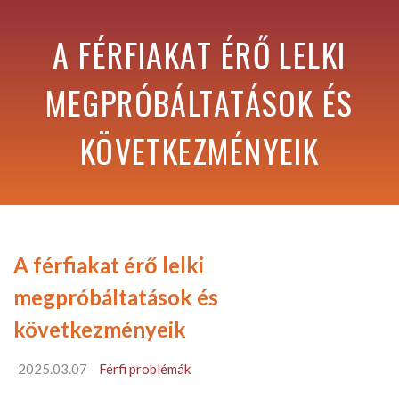
A FÉRFIAKAT ÉRŐ LELKI
MEGPRÓBÁLTATÁSOK ÉS
KÖVETKEZMÉNYEIK
A férfiakat érő lelki
megpróbáltatások és
következményeik
2025.03.07
Férfi problémák