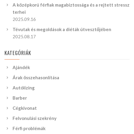
A középkorú férfiak magabiztossága és a rejtett stressz
terhei
2025.09.16
Tévutak és megoldások a diéták útvesztőjében
2025.08.17
KATEGÓRIÁK
Ajándék
Árak összehasonlítása
Autólízing
Barber
Cégkivonat
Felvonulási szekrény
Férfi problémák