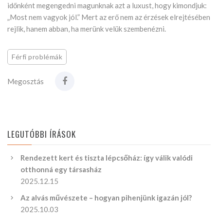
időnként megengedni magunknak azt a luxust, hogy kimondjuk:
„Most nem vagyok jól.” Mert az erő nem az érzések elrejtésében
rejlik, hanem abban, ha merünk velük szembenézni.
Férfi problémák
Megosztás
LEGUTÓBBI ÍRÁSOK
Rendezett kert és tiszta lépcsőház: így válik valódi
otthonná egy társasház
2025.12.15
Az alvás művészete – hogyan pihenjünk igazán jól?
2025.10.03