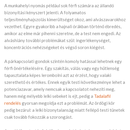
A munkahelyi nyomás például sok férfi számára az állandó
bizonyítási kényszert jelenti. A folyamatos
teljesítményhajszolás kimerültséget okoz, ami alvászavarokhoz
vezethet. Egyre gyakoribb a hajnali órákban történő ébredés,
amikor az elme már pihenni szeretne, de a test nem engedi. Az
alváshiány további problémákat szül: ingerlékenységet,
koncentrációs nehézségeket és végső soron kiégést.
A párkapcsolati gondok szintén komoly hatással lehetnek egy
férfi önértékelésére. Egy szakítás, válás vagy egy hűtlenség
tapasztalata képes lerombolni azt az érzést, hogy valaki
szerethető és értékes. Ennek egyik testi következménye lehet a
potenciazavar, amely nemcsak a kapcsolatot nehezíti meg,
hanem még mélyebb lelki sebeket is ejt, pedig a
Tadalafil
rendelés
gyorsan megoldja ezt a problémát. Az ördögi kör
pedig bezárul: a lelki bizonytalanság miatt fellépő testi tünetek
csak tovább fokozzák a szorongást.