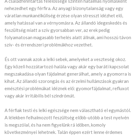
A családfenntartás felelőssége szintén hatalmas nyomásként
nehezedhet egy férfira. Az anyagi bizonytalanság vagy egy
váratlan munkanélküliség érzése olyan stresszt idézhet elő,
amely hatással van a vérnyomásra. Az állandó idegeskedés és
feszültség miatt a szív gyorsabban ver, az erek pedig
folyamatosan magasabb terhelés alatt állnak, ami hosszú távon
szív- és érrendszeri problémákhoz vezethet.
És ott vannak azok a lelki sebek, amelyeket a veszteség okoz.
Egy közeli hozzátartozó halála vagy akár egy baráti kapcsolat
megszakadása olyan fájdalmat generálhat, amely a gyomorra is
kihat. Az állandó szorongás és az érzelmi hullámzások gyakran
emésztési problémákat idéznek elő: gyomorfájdalmat, refluxot
vagy akár irritábilis bél szindrómát.
A férfiak testi és lelki egészsége nem választható el egymástól.
A lélekben felhalmozott feszültség előbb-utóbb a test nyelvén
is megszólal, és ha nem figyelünk rá időben, komoly
következményei lehetnek. Talán éppen ezért lenne érdemes