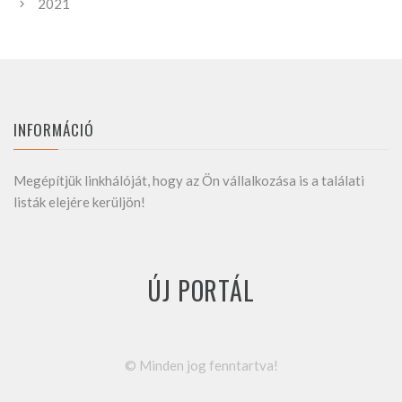
2021
INFORMÁCIÓ
Megépítjük linkhálóját, hogy az Ön vállalkozása is a találati
listák elejére kerüljön!
ÚJ PORTÁL
©
Minden jog fenntartva!