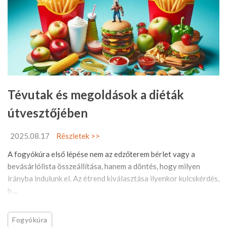
Tévutak és megoldások a diéták
útvesztőjében
2025.08.17
Részletek >>
A fogyókúra első lépése nem az edzőterem bérlet vagy a
bevásárlólista összeállítása, hanem a döntés, hogy milyen
irányba indulunk el. Az étrend kiválasztása ilyenkor kulcskérdés,
h ...
Fogyókúra