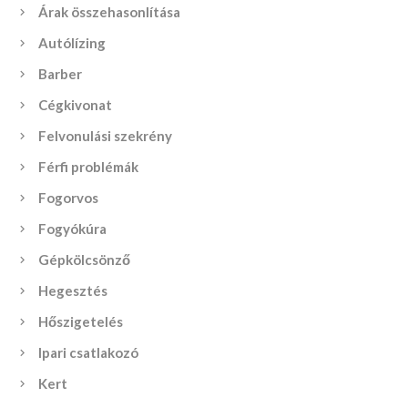
Árak összehasonlítása
Autólízing
Barber
Cégkivonat
Felvonulási szekrény
Férfi problémák
Fogorvos
Fogyókúra
Gépkölcsönző
Hegesztés
Hőszigetelés
Ipari csatlakozó
Kert