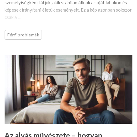
személyiségként látjuk, akik stabilan állnak a saját lábukon és
képesek irányítani életük eseményeit. Ez a kép azonban sokszor
csak a ...
Férfi problémák
Az alvás művészete – hogyan