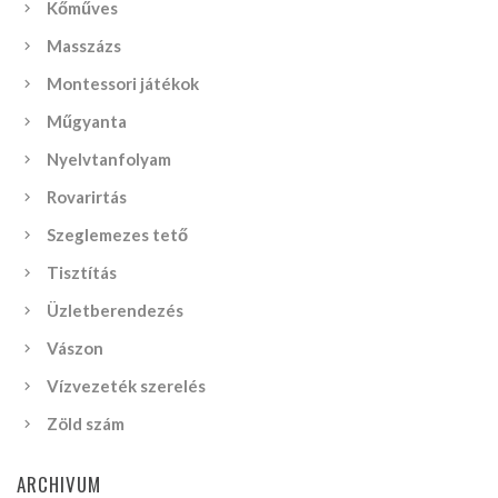
Kőműves
Masszázs
Montessori játékok
Műgyanta
Nyelvtanfolyam
Rovarirtás
Szeglemezes tető
Tisztítás
Üzletberendezés
Vászon
Vízvezeték szerelés
Zöld szám
ARCHIVUM