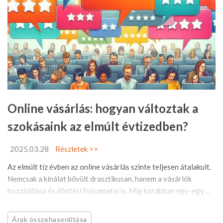
Online vásárlás: hogyan változtak a
szokásaink az elmúlt évtizedben?
2025.03.28
Részletek >>
Az elmúlt tíz évben az online vásárlás szinte teljesen átalakult.
Nemcsak a kínálat bővült drasztikusan, hanem a vásárlók
hozzáállása és döntési folyamatai is. Míg korábban egy-egy ...
Árak összehasonlítása