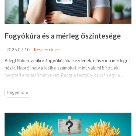
Fogyókúra és a mérleg őszintesége
2025.07.10
Részletek >>
A legtöbben, amikor fogyókúrába kezdenek, először a mérleget
nézik. Napról napra lesik a számokat, mint valami bírót, aki
megítéli a teljesítményüket. Pedig a testsúly csupán egy a ...
Fogyókúra