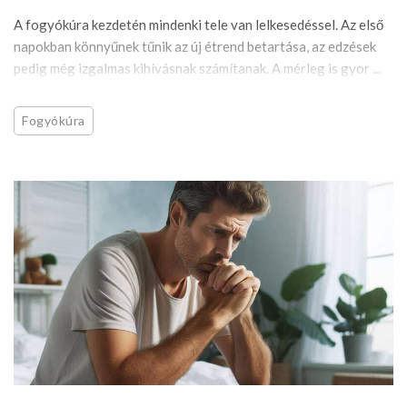
A fogyókúra kezdetén mindenki tele van lelkesedéssel. Az első
napokban könnyűnek tűnik az új étrend betartása, az edzések
pedig még izgalmas kihívásnak számítanak. A mérleg is gyor ...
Fogyókúra