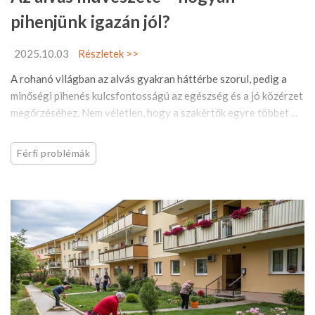
pihenjünk igazán jól?
2025.10.03
Részletek >>
A rohanó világban az alvás gyakran háttérbe szorul, pedig a
minőségi pihenés kulcsfontosságú az egészség és a jó közérzet
megőrzéséhez. Nem véletlen, hogy a szakértők egyre többet ...
Férfi problémák