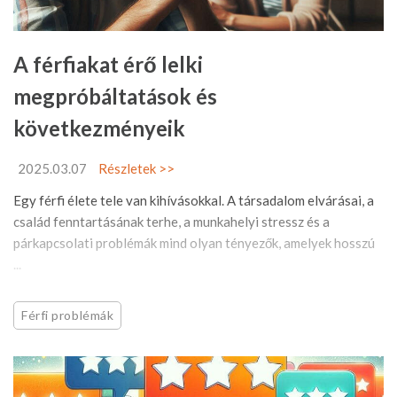
A férfiakat érő lelki
megpróbáltatások és
következményeik
2025.03.07
Részletek >>
Egy férfi élete tele van kihívásokkal. A társadalom elvárásai, a
család fenntartásának terhe, a munkahelyi stressz és a
párkapcsolati problémák mind olyan tényezők, amelyek hosszú
...
Férfi problémák