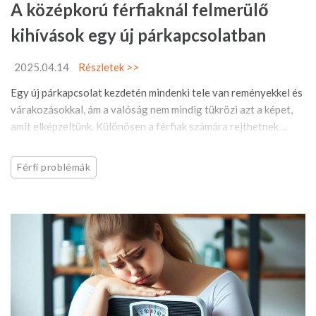
A középkorú férfiaknál felmerülő
kihívások egy új párkapcsolatban
2025.04.14
Részletek >>
Egy új párkapcsolat kezdetén mindenki tele van reményekkel és
várakozásokkal, ám a valóság nem mindig tükrözi azt a képet,
amit elképzeltünk. Különösen a férfiak számára rejthetnek ...
Férfi problémák