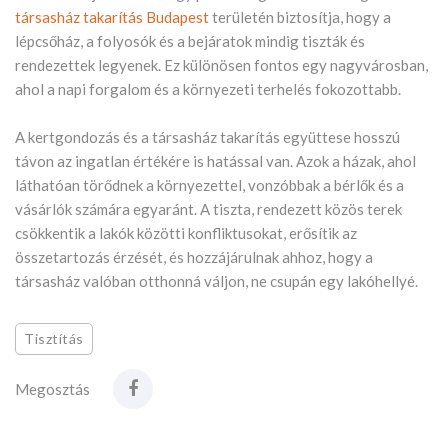
társasház takarítás Budapest
területén biztosítja, hogy a
lépcsőház, a folyosók és a bejáratok mindig tiszták és
rendezettek legyenek. Ez különösen fontos egy nagyvárosban,
ahol a napi forgalom és a környezeti terhelés fokozottabb.
A kertgondozás és a társasház takarítás együttese hosszú
távon az ingatlan értékére is hatással van. Azok a házak, ahol
láthatóan törődnek a környezettel, vonzóbbak a bérlők és a
vásárlók számára egyaránt. A tiszta, rendezett közös terek
csökkentik a lakók közötti konfliktusokat, erősítik az
összetartozás érzését, és hozzájárulnak ahhoz, hogy a
társasház valóban otthonná váljon, ne csupán egy lakóhellyé.
Tisztítás
Megosztás