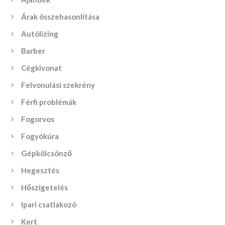
Árak összehasonlítása
Autólízing
Barber
Cégkivonat
Felvonulási szekrény
Férfi problémák
Fogorvos
Fogyókúra
Gépkölcsönző
Hegesztés
Hőszigetelés
Ipari csatlakozó
Kert