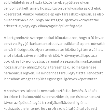
zöldfelületek és a tiszta közös terek együttese olyan
benyomást kelt, amely hosszú távon befolyásolja az ott élők
közérzetét. Amikor valaki belép egy társasház kapuján, az első
pillanatokban eldől, hogy barátságos, igényes környezetbe
érkezett-e, vagy egy elhanyagolt épület fogadja.
A kertgondozás szerepe sokkal túlmutat azon, hogy a fű le van-
e nyírva. Egy jól karbantartott udvar csökkenti a port, mérsékli
a nyári hőséget, és olyan természetes közösségi térré válhat,
ahol a lakók szívesen töltenek időt. A növények állapota, a
bokrok és fák gondozása, valamint a szezonális munkák mind
hozzájárulnak ahhoz, hogy a társasház külső megjelenése
harmonikus legyen. Ha mindehhez társul egy tiszta, rendezett
lépcsőház, az egész épület egységes, igényes képet mutat.
A rendszeres takarítás nemcsak esztétikai kérdés. A közös
terekben felhalmozódó szennyeződések, por és kosz hosszú
távon az épület állagát is rontják, miközben higiéniai
kockázatot jelentenek. Egy profi szolgáltató által végzett