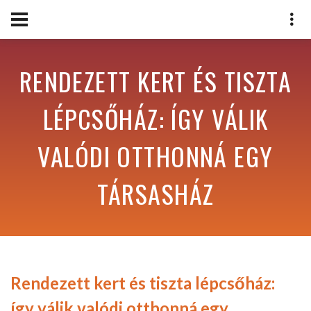
RENDEZETT KERT ÉS TISZTA
LÉPCSŐHÁZ: ÍGY VÁLIK
VALÓDI OTTHONNÁ EGY
TÁRSASHÁZ
Rendezett kert és tiszta lépcsőház:
így válik valódi otthonná egy