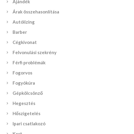
Ajándék
Árak összehasonlítása
Autólízing
Barber
Cégkivonat
Felvonulási szekrény
Férfi problémák
Fogorvos
Fogyókúra
Gépkölcsönző
Hegesztés
Hőszigetelés
Ipari csatlakozó
Kert