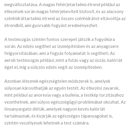
megváltoztatása. A magas fehérjetartalmú étrend például az
étkezések során magas fehérjebevitelt biztosít, és az alacsony
szénhidráttartalmú étrend az összes szénhidrátot eltávolítja az
étrendből, ami gyorsabb fogyást eredményezhet.
A testmozgás szintén fontos szerepet játszik a fogyókúra
során. Az edzés segíthet az izomépítésben és az anyagcsere
felgyorsításában, ami a fogyás folyamatát is segítheti. Az
aerob testmozgás például, mint a futás vagy az úszás, kalóriát
éget el, míg a súlyzós edzés segít az izomépítésben.
Azonban léteznek egészségtelen módszerek is, amelyek
súlyosan károsíthatják az egyén testét. Az étkezési zavarok,
mint például az anorexia vagy a bulimia, a testkép torzításához
vezethetnek, ami súlyos egészségügyi problémákat okozhat. Az
önsanyargató diéták, amelyek nagyon kevés kalóriát
tartalmaznak, és kizárják az egészséges tápanyagokat is,
szintén veszélyesek lehetnek a test számára.