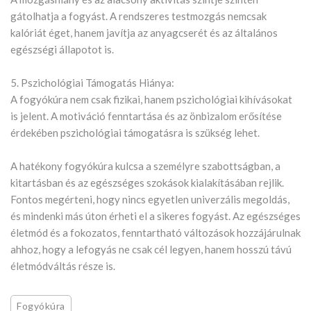
gátolhatja a fogyást. A rendszeres testmozgás nemcsak
kalóriát éget, hanem javítja az anyagcserét és az általános
egészségi állapotot is.
5. Pszichológiai Támogatás Hiánya:
A fogyókúra nem csak fizikai, hanem pszichológiai kihívásokat
is jelent. A motiváció fenntartása és az önbizalom erősítése
érdekében pszichológiai támogatásra is szükség lehet.
A hatékony fogyókúra kulcsa a személyre szabottságban, a
kitartásban és az egészséges szokások kialakításában rejlik.
Fontos megérteni, hogy nincs egyetlen univerzális megoldás,
és mindenki más úton érheti el a sikeres fogyást. Az egészséges
életmód és a fokozatos, fenntartható változások hozzájárulnak
ahhoz, hogy a lefogyás ne csak cél legyen, hanem hosszú távú
életmódváltás része is.
Fogyókúra