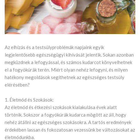
Az elhízás és a testsúlyproblémák napjaink egyik
legjelentősebb egészségügyi kihívását jelentik. Sokan azonban
megküzdnek a lefogyással, és számos kudarcot könyvelhetnek
el a fogyókúrák terén. Miért olyan nehéz lefogyni, és milyen
hatékony megoldások segíthetnek az egészséges testsúly
elérésében?
1. Életmód és Szokások:
Az életmód és étkezési szokások kialakulása évek alatt
történik. Sokszor a fogyókúrák kudarca mögött az áll, hogy
nehéz átállni az egészséges szokásokra. A tartós eredmények
érdekében lassan és fokozatosan vezessünk be változásokat az
életmódunkba.