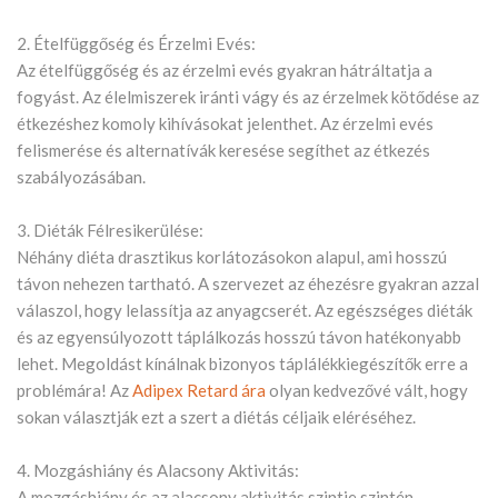
2. Ételfüggőség és Érzelmi Evés:
Az ételfüggőség és az érzelmi evés gyakran hátráltatja a
fogyást. Az élelmiszerek iránti vágy és az érzelmek kötődése az
étkezéshez komoly kihívásokat jelenthet. Az érzelmi evés
felismerése és alternatívák keresése segíthet az étkezés
szabályozásában.
3. Diéták Félresikerülése:
Néhány diéta drasztikus korlátozásokon alapul, ami hosszú
távon nehezen tartható. A szervezet az éhezésre gyakran azzal
válaszol, hogy lelassítja az anyagcserét. Az egészséges diéták
és az egyensúlyozott táplálkozás hosszú távon hatékonyabb
lehet. Megoldást kínálnak bizonyos táplálékkiegészítők erre a
problémára! Az
Adipex Retard ára
olyan kedvezővé vált, hogy
sokan választják ezt a szert a diétás céljaik eléréséhez.
4. Mozgáshiány és Alacsony Aktivitás:
A mozgáshiány és az alacsony aktivitás szintje szintén