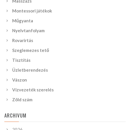
Masszázs
Montessori játékok
Műgyanta
Nyelvtanfolyam
Rovarirtás
Szeglemezes tető
Tisztítás
Üzletberendezés
Vászon
Vízvezeték szerelés
Zöld szám
ARCHIVUM
2026