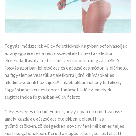
Fogyási módszerek 40 év felettieknek nagyban befolyásolják
az anyagcserét és a test összetételét, mivel az életkor
előrehaladtával a test természetes módon megváltozik. A
fogyás azonban lehetséges és egészséges módon is elérhető,
ha figyelembe vesszük az életkorral járó kihívásokat és
alkalmazkodunk hozzájuk. Az alábbiakban néhány hatékony
fogyási módszert és fontos tanácsot találsz, amelyek
segíthetnek a fogyásban 40 év felett:
1. Egészséges étrend: Fontos, hogy olyan étrendet válassz,
amely gazdag egészséges ételekben, például friss
gyümölcsökben, zöldségekben, sovány fehérjékben és teljes
kiőrlésű gabonákban. Kerüld a magas cukor-, só- és telített