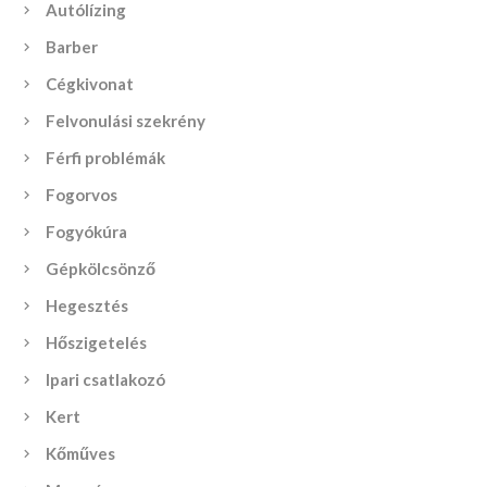
Autólízing
Barber
Cégkivonat
Felvonulási szekrény
Férfi problémák
Fogorvos
Fogyókúra
Gépkölcsönző
Hegesztés
Hőszigetelés
Ipari csatlakozó
Kert
Kőműves