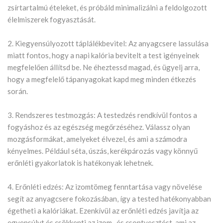
zsírtartalmú ételeket, és próbáld minimalizálni a feldolgozott
élelmiszerek fogyasztását.
2. Kiegyensúlyozott táplálékbevitel: Az anyagcsere lassulása
miatt fontos, hogy a napi kalória bevitelt a test igényeinek
megfelelően állítsd be. Ne éheztessd magad, és ügyelj arra,
hogy a megfelelő tápanyagokat kapd meg minden étkezés
során.
3. Rendszeres testmozgás: A testedzés rendkívül fontos a
fogyáshoz és az egészség megőrzéséhez. Válassz olyan
mozgásformákat, amelyeket élvezel, és ami a számodra
kényelmes. Például séta, úszás, kerékpározás vagy könnyű
erőnléti gyakorlatok is hatékonyak lehetnek.
4. Erőnléti edzés: Az izomtömeg fenntartása vagy növelése
segít az anyagcsere fokozásában, így a tested hatékonyabban
égetheti a kalóriákat. Ezenkívül az erőnléti edzés javítja az
egyensúlyt és csökkenti az izom- és csontvesztést, ami az