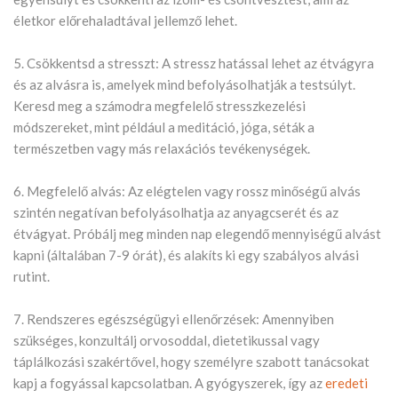
életkor előrehaladtával jellemző lehet.
5. Csökkentsd a stresszt: A stressz hatással lehet az étvágyra
és az alvásra is, amelyek mind befolyásolhatják a testsúlyt.
Keresd meg a számodra megfelelő stresszkezelési
módszereket, mint például a meditáció, jóga, séták a
természetben vagy más relaxációs tevékenységek.
6. Megfelelő alvás: Az elégtelen vagy rossz minőségű alvás
szintén negatívan befolyásolhatja az anyagcserét és az
étvágyat. Próbálj meg minden nap elegendő mennyiségű alvást
kapni (általában 7-9 órát), és alakíts ki egy szabályos alvási
rutint.
7. Rendszeres egészségügyi ellenőrzések: Amennyiben
szükséges, konzultálj orvosoddal, dietetikussal vagy
táplálkozási szakértővel, hogy személyre szabott tanácsokat
kapj a fogyással kapcsolatban. A gyógyszerek, így az
eredeti