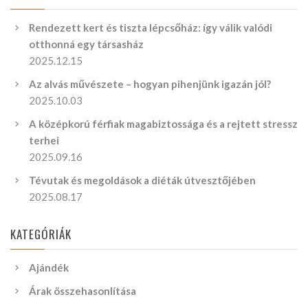
Rendezett kert és tiszta lépcsőház: így válik valódi
otthonná egy társasház
2025.12.15
Az alvás művészete – hogyan pihenjünk igazán jól?
2025.10.03
A középkorú férfiak magabiztossága és a rejtett stressz
terhei
2025.09.16
Tévutak és megoldások a diéták útvesztőjében
2025.08.17
KATEGÓRIÁK
Ajándék
Árak összehasonlítása