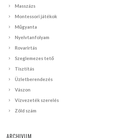
Masszázs
Montessori játékok
Műgyanta
Nyelvtanfolyam
Rovarirtás
Szeglemezes tető
Tisztítás
Üzletberendezés
Vászon
Vízvezeték szerelés
Zöld szám
ARCHIVUM