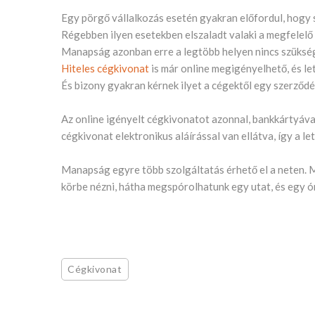
Egy pörgő vállalkozás esetén gyakran előfordul, hogy 
Régebben ilyen esetekben elszaladt valaki a megfelelő 
Manapság azonban erre a legtöbb helyen nincs szükség, 
Hiteles cégkivonat
is már online megigényelhető, és le
És bizony gyakran kérnek ilyet a cégektől egy szerződ
Az online igényelt cégkivonatot azonnal, bankkártyával k
cégkivonat elektronikus aláírással van ellátva, így a le
Manapság egyre több szolgáltatás érhető el a neten. M
körbe nézni, hátha megspórolhatunk egy utat, és egy ór
Cégkivonat