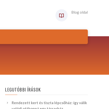
Blog oldal
LEGUTÓBBI ÍRÁSOK
Rendezett kert és tiszta lépcsőház: így válik
valódi otthonná egy társasház