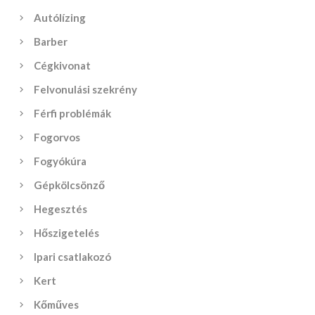
Autólízing
Barber
Cégkivonat
Felvonulási szekrény
Férfi problémák
Fogorvos
Fogyókúra
Gépkölcsönző
Hegesztés
Hőszigetelés
Ipari csatlakozó
Kert
Kőműves