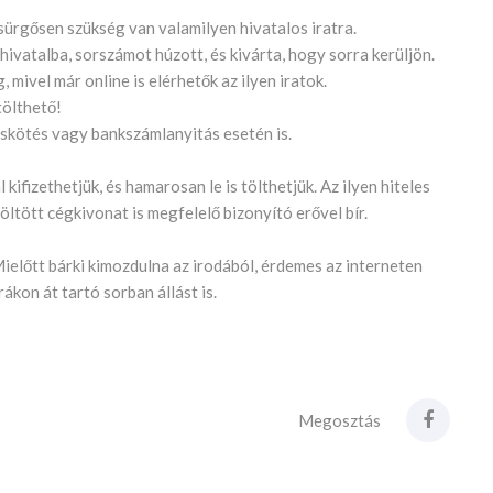
sürgősen szükség van valamilyen hivatalos iratra.
hivatalba, sorszámot húzott, és kivárta, hogy sorra kerüljön.
mivel már online is elérhetők az ilyen iratok.
tölthető!
éskötés vagy bankszámlanyitás esetén is.
ifizethetjük, és hamarosan le is tölthetjük. Az ilyen hiteles
töltött cégkivonat is megfelelő bizonyító erővel bír.
ielőtt bárki kimozdulna az irodából, érdemes az interneten
ákon át tartó sorban állást is.
Megosztás