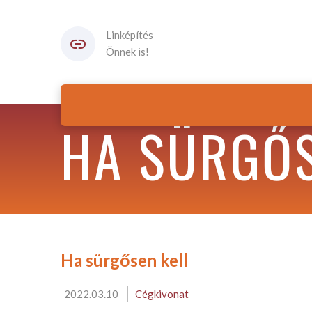
Linképítés
Önnek is!
HA SÜRGŐS
Ha sürgősen kell
2022.03.10
Cégkivonat