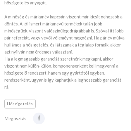
hőszigetelés anyagát.
A minőség és márkanév kapcsán viszont már kicsit nehezebb a
döntés. A jól ismert márkanevű termékek talán jobb
minőségűek, viszont valószínűleg drágábbak is. Szóval itt jobb
pár referciát, vagy vevői véleméynt megnézni. Ha pár év múlva
hullámos a hősigetelés, és látszanak a téglalap formák, akkor
azt nyilván nem érdemes választani.
Ha a legmagasabb garanciát szeretnénk megkapni, akkor
viszont nem külön-külön, komponensenként kell megvenni a
hőszigetelő rendszert, hanem egy gyártótól egyben,
rendszerként, ugyanis így kaphatjuk a leghosszabb garanciát
rá.
Hőszigetelés
Megosztás