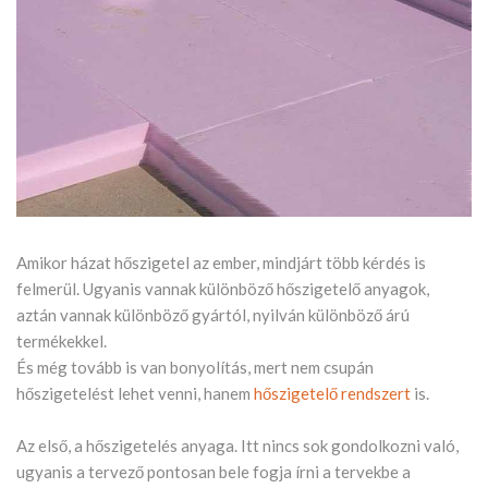
Amikor házat hőszigetel az ember, mindjárt több kérdés is
felmerül. Ugyanis vannak különböző hőszigetelő anyagok,
aztán vannak különböző gyártól, nyilván különböző árú
termékekkel.
És még tovább is van bonyolítás, mert nem csupán
hőszigetelést lehet venni, hanem
hőszigetelő rendszert
is.
Az első, a hőszigetelés anyaga. Itt nincs sok gondolkozni való,
ugyanis a tervező pontosan bele fogja írni a tervekbe a