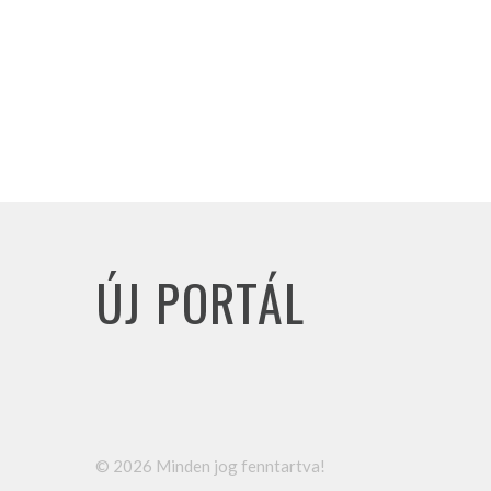
ÚJ PORTÁL
©
2026
Minden jog fenntartva!