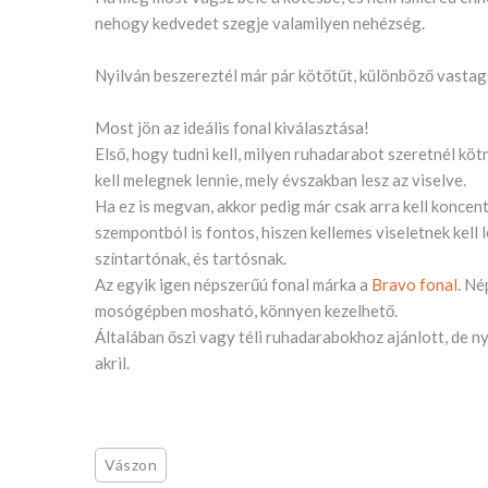
nehogy kedvedet szegje valamilyen nehézség.
Nyilván beszereztél már pár kötőtűt, különböző vastags
Most jön az ideális fonal kiválasztása!
Első, hogy tudni kell, milyen ruhadarabot szeretnél kötn
kell melegnek lennie, mely évszakban lesz az viselve.
Ha ez is megvan, akkor pedig már csak arra kell koncent
szempontból is fontos, hiszen kellemes viseletnek kell 
színtartónak, és tartósnak.
Az egyik igen népszerűú fonal márka a
Bravo fonal
. Né
mosógépben mosható, könnyen kezelhető.
Általában őszi vagy téli ruhadarabokhoz ajánlott, de 
akril.
Vászon