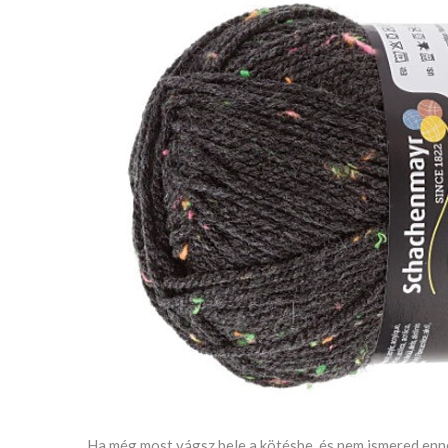
Ha még most vágsz bele a kötésbe, és nem ismered enne