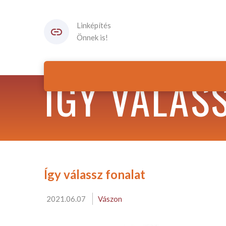
Linképítés
Önnek is!
ÍGY VÁLAS
Így válassz fonalat
2021.06.07
Vászon