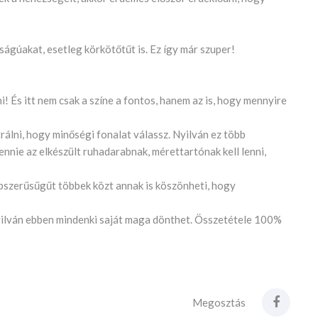
ágúakat, esetleg körkötőtűt is. Ez így már szuper!
i! És itt nem csak a színe a fontos, hanem az is, hogy mennyire
rálni, hogy minőségi fonalat válassz. Nyilván ez több
lennie az elkészült ruhadarabnak, mérettartónak kell lenni,
pszerűsűgűt többek közt annak is köszönheti, hogy
nyilván ebben mindenki saját maga dönthet. Összetétele 100%
Megosztás