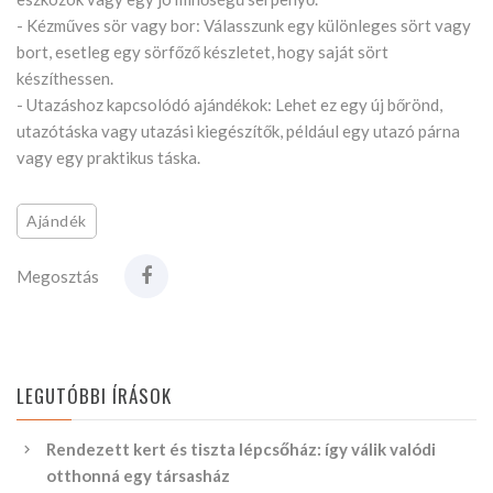
- Kézműves sör vagy bor: Válasszunk egy különleges sört vagy
bort, esetleg egy sörfőző készletet, hogy saját sört
készíthessen.
- Utazáshoz kapcsolódó ajándékok: Lehet ez egy új bőrönd,
utazótáska vagy utazási kiegészítők, például egy utazó párna
vagy egy praktikus táska.
Ajándék
Megosztás
LEGUTÓBBI ÍRÁSOK
Rendezett kert és tiszta lépcsőház: így válik valódi
otthonná egy társasház