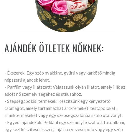
AJÁNDÉK ÖTLETEK NŐKNEK:
- Ékszerek: Egy szép nyaklánc, gyűrű vagy karkötő mindig
népszerű ajándék lehet.
- Parfüm vagy illatszett: Válasszunk olyan illatot, amely illik az
adott nő személyiségéhez és stílusához.
- Szépségápolási termékek: Készítsünk egy kényeztető
csomagot, amely tartalmazhat arckrémeket, testápolókat,
sminktermékeket vagy egy szépségszalonba szóló utalványt.
- Egyedi ajándékok: Például egy személyre szabott fotóalbum,
egy kézi készítésű ékszer, saját tervezésű póló vagy egy szép