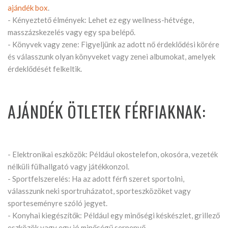
ajándék box
.
- Kényeztető élmények: Lehet ez egy wellness-hétvége,
masszázskezelés vagy egy spa belépő.
- Könyvek vagy zene: Figyeljünk az adott nő érdeklődési körére
és válasszunk olyan könyveket vagy zenei albumokat, amelyek
érdeklődését felkeltik.
AJÁNDÉK ÖTLETEK FÉRFIAKNAK:
- Elektronikai eszközök: Például okostelefon, okosóra, vezeték
nélküli fülhallgató vagy játékkonzol.
- Sportfelszerelés: Ha az adott férfi szeret sportolni,
válasszunk neki sportruházatot, sporteszközöket vagy
sporteseményre szóló jegyet.
- Konyhai kiegészítők: Például egy minőségi késkészlet, grillező
eszközök vagy egy jó minőségű serpenyő.