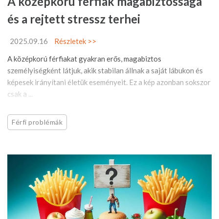
A középkorú férfiak magabiztossága
és a rejtett stressz terhei
2025.09.16
Részletek >>
A középkorú férfiakat gyakran erős, magabiztos
személyiségként látjuk, akik stabilan állnak a saját lábukon és
képesek irányítani életük eseményeit. Ez a kép azonban sokszor
csak a ...
Férfi problémák