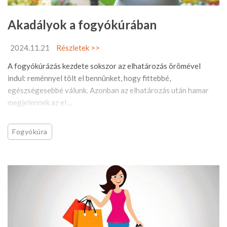
Akadályok a fogyókúrában
2024.11.21
Részletek >>
A fogyókúrázás kezdete sokszor az elhatározás örömével
indul: reménnyel tölt el bennünket, hogy fittebbé,
egészségesebbé válunk. Azonban az elhatározás után hamar
megjelennek az el ...
Fogyókúra