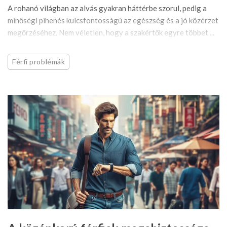
A rohanó világban az alvás gyakran háttérbe szorul, pedig a
minőségi pihenés kulcsfontosságú az egészség és a jó közérzet
megőrzéséhez. Nem véletlen, hogy a szakértők egyre többet ...
Férfi problémák