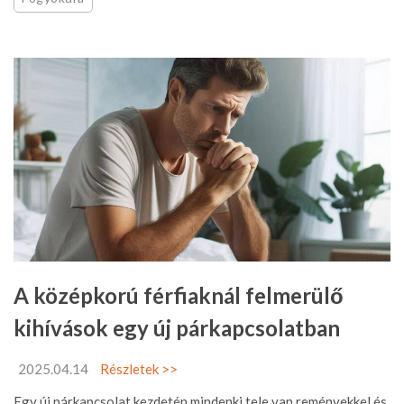
A középkorú férfiaknál felmerülő
kihívások egy új párkapcsolatban
2025.04.14
Részletek >>
Egy új párkapcsolat kezdetén mindenki tele van reményekkel és