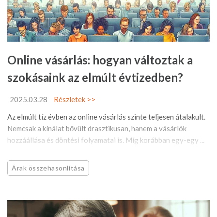
Online vásárlás: hogyan változtak a
szokásaink az elmúlt évtizedben?
2025.03.28
Részletek >>
Az elmúlt tíz évben az online vásárlás szinte teljesen átalakult.
Nemcsak a kínálat bővült drasztikusan, hanem a vásárlók
hozzáállása és döntési folyamatai is. Míg korábban egy-egy ...
Árak összehasonlítása