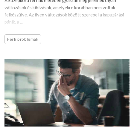
A középkorú férfiak életében gyakran megjelennek olyan
változások és kihívások, amelyekre korábban nem voltak
felkészülve. Az ilyen változások között szerepel a kapuzárási
pánik, a ...
Férfi problémák