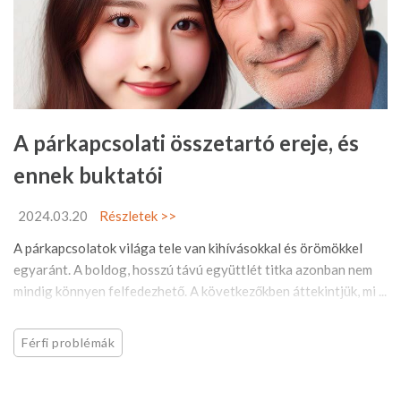
A párkapcsolati összetartó ereje, és
ennek buktatói
2024.03.20
Részletek >>
A párkapcsolatok világa tele van kihívásokkal és örömökkel
egyaránt. A boldog, hosszú távú együttlét titka azonban nem
mindig könnyen felfedezhető. A következőkben áttekintjük, mi ...
Férfi problémák