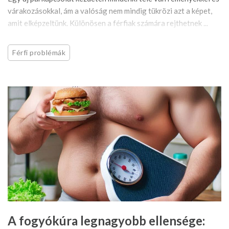
várakozásokkal, ám a valóság nem mindig tükrözi azt a képet,
amit elképzeltünk. Különösen a férfiak számára rejthetnek ...
Férfi problémák
A fogyókúra legnagyobb ellensége: