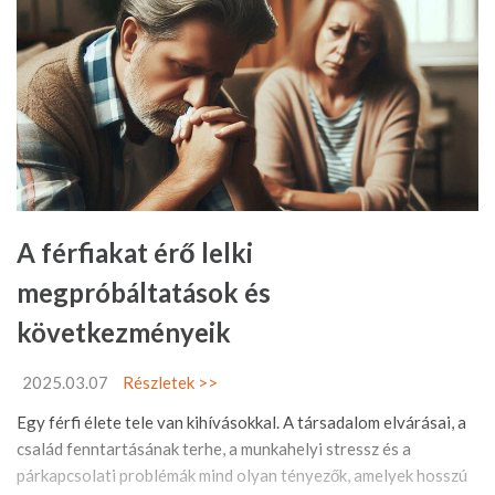
A férfiakat érő lelki
megpróbáltatások és
következményeik
2025.03.07
Részletek >>
Egy férfi élete tele van kihívásokkal. A társadalom elvárásai, a
család fenntartásának terhe, a munkahelyi stressz és a
párkapcsolati problémák mind olyan tényezők, amelyek hosszú