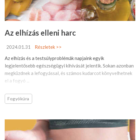
Az elhízás elleni harc
2024.01.31
Részletek >>
Az elhízás és a testsúlyproblémák napjaink egyik
legjelentősebb egészségügyi kihívását jelentik. Sokan azonban
megküzdnek a lefogyással, és számos kudarcot könyvelhetnek
el a fogyó ...
Fogyókúra