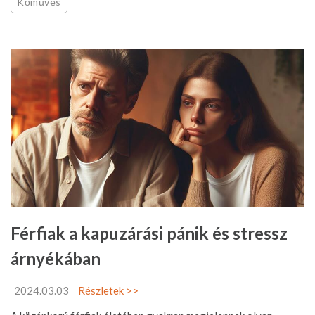
Kőműves
Férfiak a kapuzárási pánik és stressz
árnyékában
2024.03.03
Részletek >>