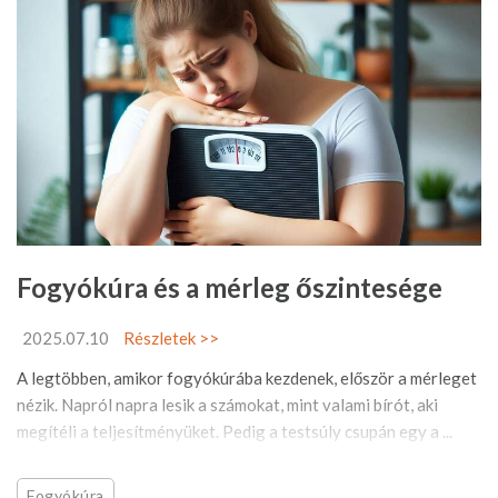
Fogyókúra és a mérleg őszintesége
2025.07.10
Részletek >>
A legtöbben, amikor fogyókúrába kezdenek, először a mérleget
nézik. Napról napra lesik a számokat, mint valami bírót, aki
megítéli a teljesítményüket. Pedig a testsúly csupán egy a ...
Fogyókúra