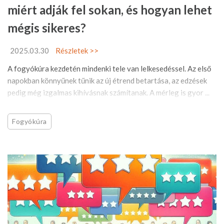
miért adják fel sokan, és hogyan lehet
mégis sikeres?
2025.03.30
Részletek >>
A fogyókúra kezdetén mindenki tele van lelkesedéssel. Az első
napokban könnyűnek tűnik az új étrend betartása, az edzések
pedig még izgalmas kihívásnak számítanak. A mérleg is gyor ...
Fogyókúra