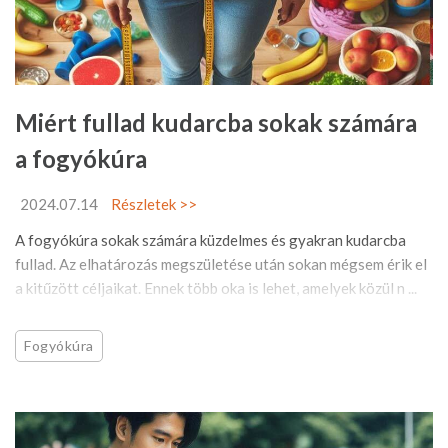
Miért fullad kudarcba sokak számára
a fogyókúra
2024.07.14
Részletek >>
A fogyókúra sokak számára küzdelmes és gyakran kudarcba
fullad. Az elhatározás megszületése után sokan mégsem érik el
a kitűzött céljaikat. Ennek több oka is lehet, amelyek közül n ...
Fogyókúra