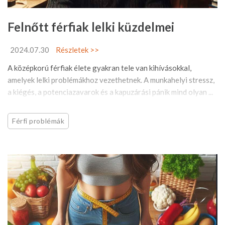
Felnőtt férfiak lelki küzdelmei
2024.07.30
Részletek >>
A középkorú férfiak élete gyakran tele van kihívásokkal,
amelyek lelki problémákhoz vezethetnek. A munkahelyi stressz,
a kiégés, a potenciazavarok és a kapuzárási pánik mind olyan ...
Férfi problémák