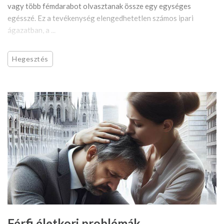
vagy több fémdarabot olvasztanak össze egy egységes
egésszé. Ez a tevékenység elengedhetetlen számos ipari
ágazatban, a ...
Hegesztés
Férfi életkori problémák