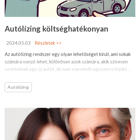
Autólízing költséghatékonyan
2024.05.03
Részletek >>
Az autólízing rendszer egy olyan lehetőséget kínál, ami sokak
számára vonzó lehet, különösen azok számára, akik szívesen
vezetnének egy új autót, de nem szeretnék egyszerre kiadni ...
Autólízing