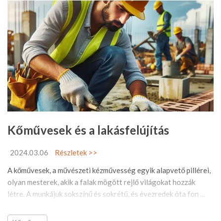
Kőművesek és a lakásfelújítás
2024.03.06
Részletek >>
A kőművesek, a művészeti kézművesség egyik alapvető pillérei,
olyan mesterek, akik a falak mögött rejlő világokat hozzák
létre. A munkájuk sokszínű és sokrétű, és évezredek óta fon ...