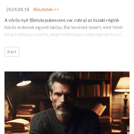
2024.08.18
Részletek >>
A vörös nyír (Betula pubescens var. rubra) az északi régiók
hűvös erdeinek egyedi lakója. Bár kevésbé ismert, mint fehér
kérgű rokona, a nyírfa, mégis különleges szépségével és tul ...
Kert